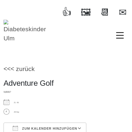
Diabeteskinder Ulm
Ulm und Umgebung e.V.
<<< zurück
Adventure Golf
WANN?
21. 09.
All Day
ZUM KALENDER HINZUFÜGEN